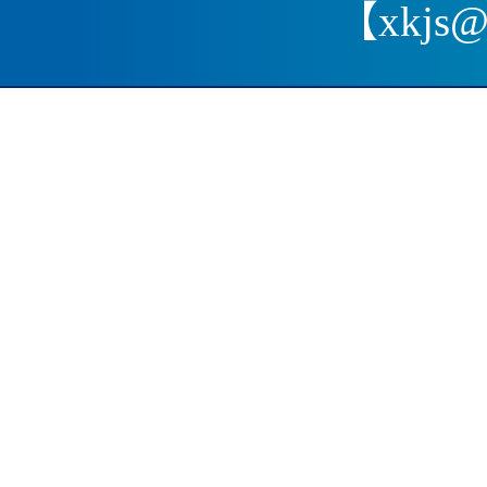
【xkjs@